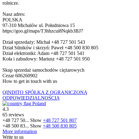
rolnicze.
Nasz adres:
POLSKA
97-310 Michalów ul. Południowa 15
https://goo.gl/maps/T3hhzcui8Nqkb3BJ7
Dział sprzedaży: Michał +48 727 501 543
Dział Silników i skrzyń: Paweł +48 500 830 805
Dział elektroniki: Adam +48 727 501 541
Koła i zabudowy: Mariusz +48 727 501 950
Skup sprzedaż samochodów ciężarowych
Cezar 606260902
How to get in touch with us
QINDITO SPÓŁKA Z OGRANICZONĄ
ODPOWIEDZIALNOŚCIĄ
Poland
4.3
65 reviews
+48 727 50...
Show
+48 727 501 807
+48 500 83...
Show
+48 500 830 805
More information
Write to us